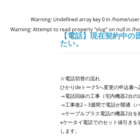
Warning
: Undefined array key 0 in
/home/user
Warning
: Attempt to read property "slug" on null in
/ho
【電話】現在契約中の
たい。
☆電話切替の流れ
ひかりdeトークSへ変更の申込書
→電話回線の工事（宅内機器2台の追
→工事後2～3週間で電話が開通
→ケーブルプラス電話の機器2台
※ケータイ電話でのセット値引きを適
します。