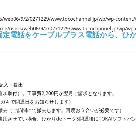
s/web06/9/2/0271229/www.tocochannel.jp/wp/wp-content/
me/users/web06/9/2/0271229/www.tocochannel.jp/wp/wp-c
固定電話をケーブルプラス電話から、ひか
へ記入・提出
加取付）。工事費2,200円が翌月ご請求となります。
（ハガキで開通日をお知らせします）
を撤去（ご訪問にて撤去します。再度お立合いが必要です）
用させてい場合、ひかりdeトークS開通後にTOKAIソフト