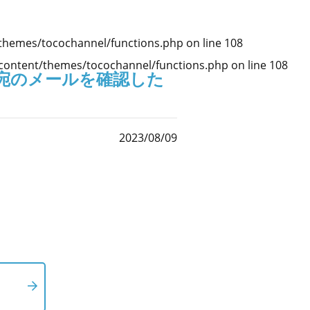
themes/tocochannel/functions.php
on line
108
ontent/themes/tocochannel/functions.php
on line
108
宛のメールを確認した
2023/08/09