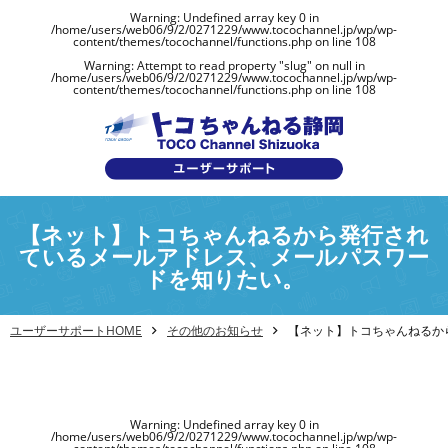
Warning
: Undefined array key 0 in
/home/users/web06/9/2/0271229/www.tocochannel.jp/wp/wp-
content/themes/tocochannel/functions.php
on line
108
Warning
: Attempt to read property "slug" on null in
/home/users/web06/9/2/0271229/www.tocochannel.jp/wp/wp-
content/themes/tocochannel/functions.php
on line
108
【ネット】トコちゃんねるから発行され
ているメールアドレス、メールパスワー
ドを知りたい。
ユーザーサポートHOME
その他のお知らせ
【ネット】トコちゃんねるか
Warning
: Undefined array key 0 in
/home/users/web06/9/2/0271229/www.tocochannel.jp/wp/wp-