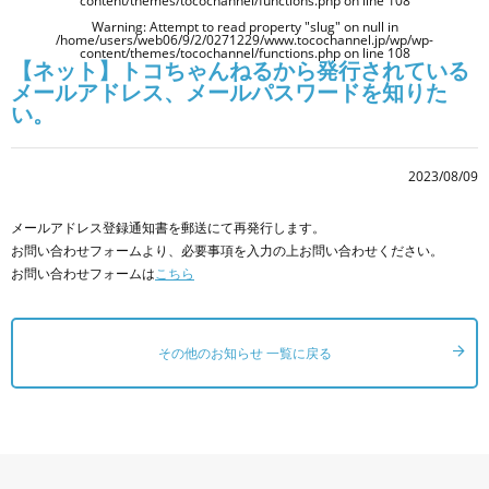
content/themes/tocochannel/functions.php
on line
108
Warning
: Attempt to read property "slug" on null in
/home/users/web06/9/2/0271229/www.tocochannel.jp/wp/wp-
content/themes/tocochannel/functions.php
on line
108
【ネット】トコちゃんねるから発行されている
メールアドレス、メールパスワードを知りた
い。
2023/08/09
メールアドレス登録通知書を郵送にて再発行します。
お問い合わせフォームより、必要事項を入力の上お問い合わせください。
お問い合わせフォームは
こちら
その他のお知らせ 一覧に戻る