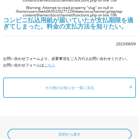
content/themes/tocochannel/functions.php
on line
108
Warning
: Attempt to read property "slug" on null in
/home/users/web06/9/2/0271229/www.tocochannel.jp/wp/wp-
content/themes/tocochannel/functions.php
on line
108
コンビニ払込用紙が届いていたが支払期限を過
ぎてしまった。料金の支払方法を知りたい。
2023/08/09
お問い合わせフォームより、必要事項をご入力の上お問い合わせください。
お問い合わせフォームは
こちら
その他のお知らせ 一覧に戻る
目的から探す