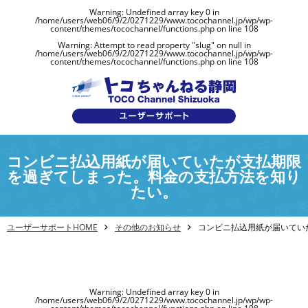
Warning
: Undefined array key 0 in
/home/users/web06/9/2/0271229/www.tocochannel.jp/wp/wp-
content/themes/tocochannel/functions.php
on line
108
Warning
: Attempt to read property "slug" on null in
/home/users/web06/9/2/0271229/www.tocochannel.jp/wp/wp-
content/themes/tocochannel/functions.php
on line
108
コンビニ払込用紙が届いていたが支払期限
を過ぎてしまった。料金の支払方法を知り
たい。
ユーザーサポートHOME
その他のお知らせ
コンビニ払込用紙が届いてい
Warning
: Undefined array key 0 in
/home/users/web06/9/2/0271229/www.tocochannel.jp/wp/wp-