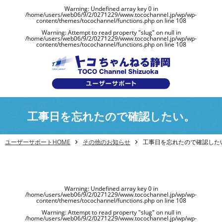
Warning
: Undefined array key 0 in
/home/users/web06/9/2/0271229/www.tocochannel.jp/wp/wp-
content/themes/tocochannel/functions.php
on line
108
Warning
: Attempt to read property "slug" on null in
/home/users/web06/9/2/0271229/www.tocochannel.jp/wp/wp-
content/themes/tocochannel/functions.php
on line
108
工事日を忘れたので確認したい。
ユーザーサポートHOME
その他のお知らせ
工事日を忘れたので確認した
Warning
: Undefined array key 0 in
/home/users/web06/9/2/0271229/www.tocochannel.jp/wp/wp-
content/themes/tocochannel/functions.php
on line
108
Warning
: Attempt to read property "slug" on null in
/home/users/web06/9/2/0271229/www.tocochannel.jp/wp/wp-