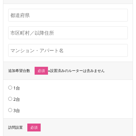
追加希望台数
必須
※設置済みのルーターは含みません
1台
2台
3台
訪問設置
必須