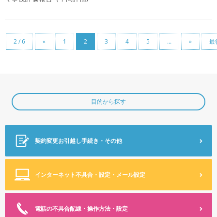
2 / 6
«
1
2
3
4
5
...
»
最
目的から探す
契約変更
お引越し手続き・その他
インターネット不具合・設定
・メール設定
電話の不具合
配線・操作方法・設定