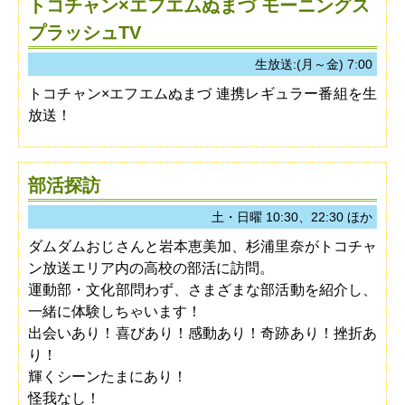
トコチャン×エフエムぬまづ モーニングス
プラッシュTV
生放送:(月～金) 7:00
トコチャン×エフエムぬまづ 連携レギュラー番組を生
放送！
部活探訪
土・日曜 10:30、22:30 ほか
ダムダムおじさんと岩本恵美加、杉浦里奈がトコチャ
ン放送エリア内の高校の部活に訪問。
運動部・文化部問わず、さまざまな部活動を紹介し、
一緒に体験しちゃいます！
出会いあり！喜びあり！感動あり！奇跡あり！挫折あ
り！
輝くシーンたまにあり！
怪我なし！