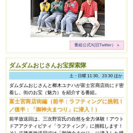
番組公式X(旧Twitter）
ダムダムおじさんお宝探索隊
土・日曜 11:30、23:30 ほか
ダムダムおじさんと榔木ユナハが富士宮商店街にド密
着し、街のお宝（魅力）を紹介する番組。
富士宮商店街編（前半：ラフティングに挑戦！
／後半：「御神火まつり」に潜入！）
前半放送回は、三次野宮氏の自然を全力体験！アウト
ドアアクティビティ「ラフティング」に挑戦します！