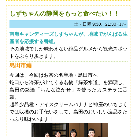
しずちゃんの静岡をもっと食べたい！！
土・日曜 9:30、21:30 ほか
南海キャンディーズしずちゃんが、地域でがんばる生
産者を応援する番組。
その地域でしか味わえない絶品グルメから観光スポッ
トをぶらり歩きます。
島田市編
今回は、今回はお茶の名産地・島田市へ！
蛇口から冷茶が出てくる名物「緑茶水道」を満喫し、
島田の銘酒「おんな泣かせ」を使ったカステラに舌
鼓。
超希少品種・アイスクリームバナナと神座のいちじく
では収穫のお手伝いをして、島田のおいしい逸品をた
っぷり味わいます！