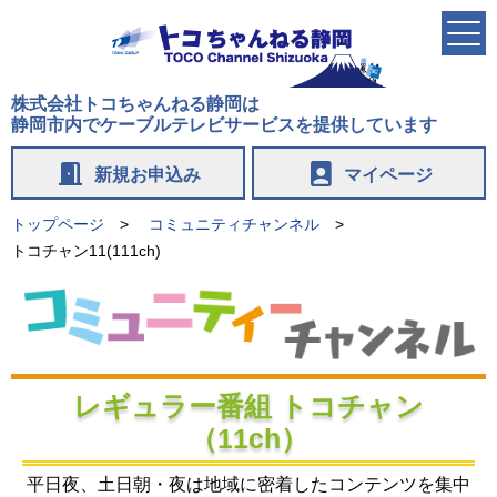
株式会社トコちゃんねる静岡は
静岡市内でケーブルテレビサービスを提供しています
door_open
person_book
新規お申込み
マイページ
トップページ
コミュニティチャンネル
トコチャン11(111ch)
レギュラー番組 トコチャン
（11ch）
平日夜、土日朝・夜は地域に密着したコンテンツを集中