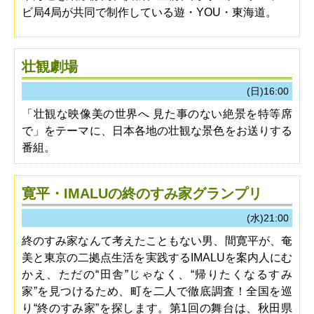
ビ局4局が共同で制作している遊・YOU・東海道。
壮観劇場
(日)16:00
「壮観な映像美の世界へ 見た事のない絶景を特等席
で」をテーマに、日本各地の壮観な景色をお送りする
番組。
寛平・IMALUの終のすみ家グランプリ
(水)21:00
終のすみ家なんて考えたこともない男、間寛平が、奄
美と東京の二拠点生活を実践するIMALUを案内人にむ
かえ、ただの“田舎”じゃなく、“帰りたくなるすみ
家”を見つけるため、町を二人で徹底調査！全国を巡
り“終のすみ家”を探します。第1回の舞台は、秋田県