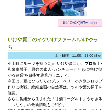
番組公式X(旧Twitter)
いけや賢二のイケいけファーム!いけやっ
ち
土・日曜 11:00、23:00 ほか
小山町にルーツを持つ芸人･いけや賢二が、プロ雀士･
和泉由希子、最強の素人･カンチョーとともに挑む“儲
かる農業”を目指す農業バラエティ。
今回は、夏にぴったりのブルーベリーかき氷シロップ
作りに挑戦。継続企画の自然薯は、ツルや葉の様子を
確認。
さらに番組から生まれた「甘酒ヨーグルト」やかき氷
「つなや」の最新情報もご紹介。