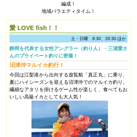
編成！
地域バラエティタイム！
愛 LOVE fish！！
土・日曜 8:30、20:30 ほか
静岡を代表する女性アングラー（釣り人）・三浦愛さ
んのプライベート釣りに密着！
沼津沖マルイカ釣行！
今回は江梨港から出向する遊覧船「真正丸」に乗り、
夏にハイシーズンを迎える沼津沖でのマルイカ釣り。
繊細なアタリを掛けるゲーム性が楽しく、食べてもお
いしい高級イカとしても大人気！